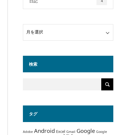
日記
4
検索
タグ
Android
Google
Excel
Adobe
Gmail
Google