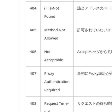
404
(File)Not
該当アドレスのペー
Found
405
Method Not
許可されていないメ
Allowed
406
Not
Acceptヘッダか
Acceptable
407
Proxy
最初にProxy認証
Authentication
Required
408
Request Time-
リクエストの待ち時
out