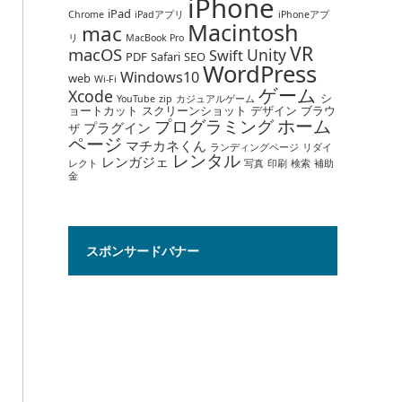
iPhone
iPad
Chrome
iPadアプリ
iPhoneアプ
Macintosh
mac
リ
MacBook Pro
VR
macOS
Unity
Swift
PDF
Safari
SEO
WordPress
Windows10
web
Wi-Fi
ゲーム
Xcode
シ
YouTube
zip
カジュアルゲーム
ョートカット
スクリーンショット
デザイン
ブラウ
ホーム
プログラミング
プラグイン
ザ
ページ
マチカネくん
ランディングページ
リダイ
レンタル
レンガジェ
レクト
写真
印刷
検索
補助
金
スポンサードバナー