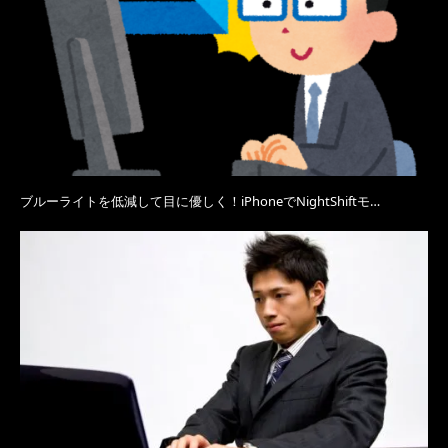
ブルーライトを低減して目に優しく！iPhoneでNightShiftモ…