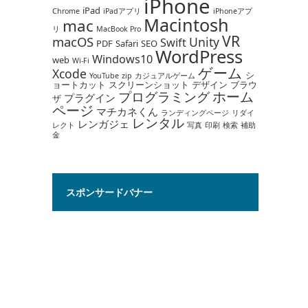
iPhone
iPad
Chrome
iPadアプリ
iPhoneアプ
Macintosh
mac
リ
MacBook Pro
VR
macOS
Unity
Swift
PDF
Safari
SEO
WordPress
Windows10
web
Wi-Fi
ゲーム
Xcode
シ
YouTube
zip
カジュアルゲーム
ョートカット
スクリーンショット
デザイン
ブラウ
ホーム
プログラミング
プラグイン
ザ
ページ
マチカネくん
ランディングページ
リダイ
レンタル
レンガジェ
レクト
写真
印刷
検索
補助
金
スポンサードバナー