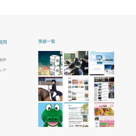
実績一覧
質問
制作
ンア