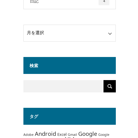
日記
4
検索
タグ
Android
Google
Excel
Adobe
Gmail
Google