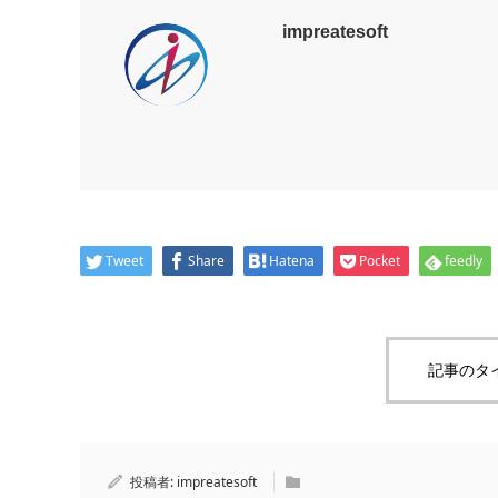
impreatesoft
Tweet
Share
Hatena
Pocket
feedly
記事のタ
投稿者:
impreatesoft