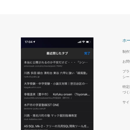
ホ
制作
お問
プラ
シー
特定
づく
サイ