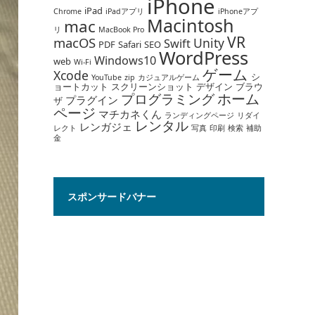
iPhone
iPad
Chrome
iPadアプリ
iPhoneアプ
Macintosh
mac
リ
MacBook Pro
VR
macOS
Unity
Swift
PDF
Safari
SEO
WordPress
Windows10
web
Wi-Fi
ゲーム
Xcode
シ
YouTube
zip
カジュアルゲーム
ョートカット
スクリーンショット
デザイン
ブラウ
ホーム
プログラミング
プラグイン
ザ
ページ
マチカネくん
ランディングページ
リダイ
レンタル
レンガジェ
レクト
写真
印刷
検索
補助
金
スポンサードバナー