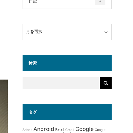
日記
4
検索
タグ
Android
Google
Excel
Adobe
Gmail
Google