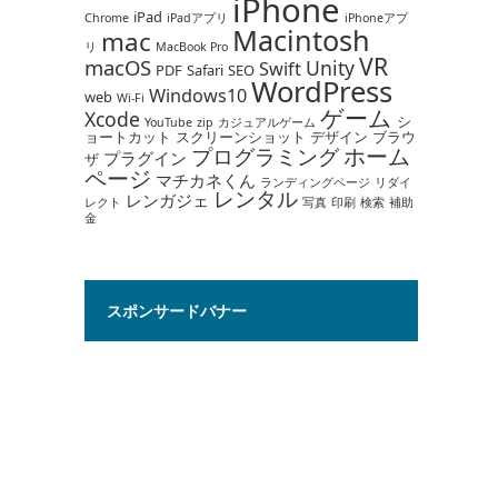
iPhone
iPad
Chrome
iPadアプリ
iPhoneアプ
Macintosh
mac
リ
MacBook Pro
VR
macOS
Unity
Swift
PDF
Safari
SEO
WordPress
Windows10
web
Wi-Fi
ゲーム
Xcode
シ
YouTube
zip
カジュアルゲーム
ョートカット
スクリーンショット
デザイン
ブラウ
ホーム
プログラミング
プラグイン
ザ
ページ
マチカネくん
ランディングページ
リダイ
レンタル
レンガジェ
レクト
写真
印刷
検索
補助
金
スポンサードバナー