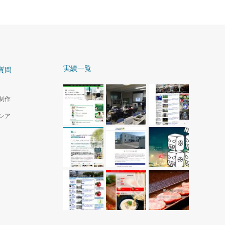
実績一覧
質問
制作
ンア