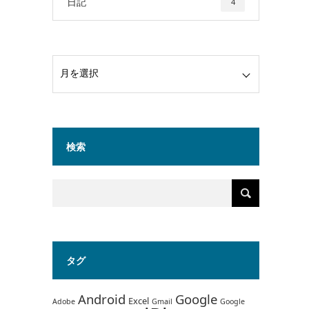
日記
4
検索
タグ
Android
Google
Excel
Adobe
Gmail
Google