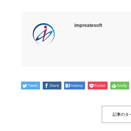
impreatesoft
Tweet
Share
Hatena
Pocket
feedly
記事のタ