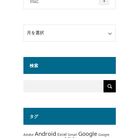
日記
4
検索
タグ
Android
Google
Excel
Adobe
Gmail
Google