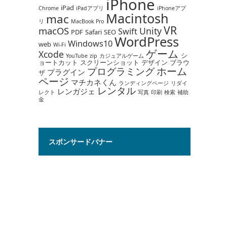
iPhone
iPad
Chrome
iPadアプリ
iPhoneアプ
Macintosh
mac
リ
MacBook Pro
VR
macOS
Unity
Swift
PDF
Safari
SEO
WordPress
Windows10
web
Wi-Fi
ゲーム
Xcode
シ
YouTube
zip
カジュアルゲーム
ョートカット
スクリーンショット
デザイン
ブラウ
ホーム
プログラミング
プラグイン
ザ
ページ
マチカネくん
ランディングページ
リダイ
レンタル
レンガジェ
レクト
写真
印刷
検索
補助
金
スポンサードバナー