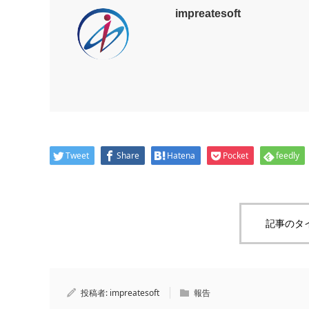
impreatesoft
Tweet
Share
Hatena
Pocket
feedly
記事のタ
投稿者:
impreatesoft
報告