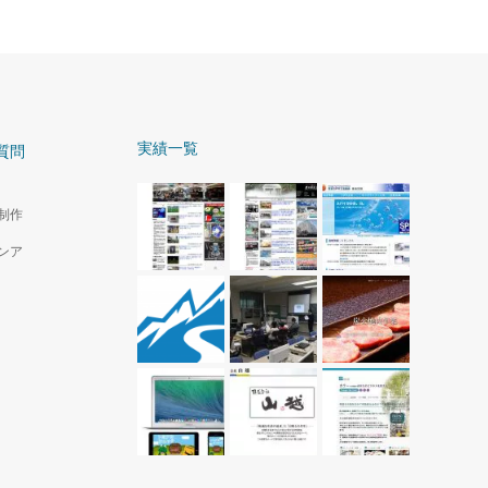
実績一覧
質問
制作
ンア