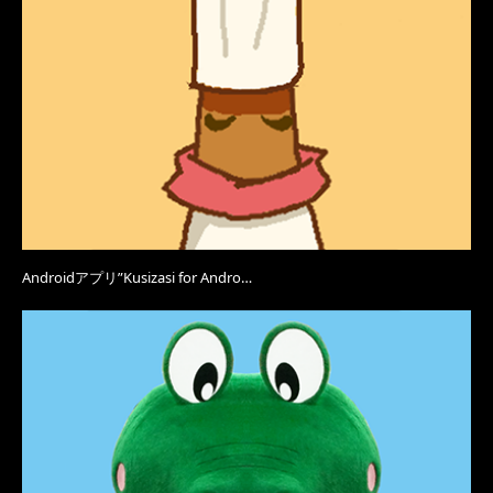
Androidアプリ”Kusizasi for Andro…