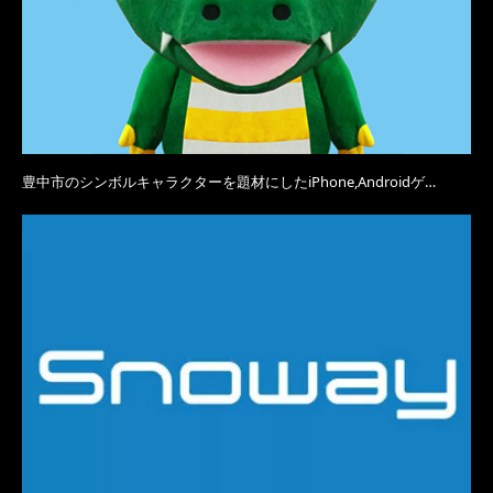
豊中市のシンボルキャラクターを題材にしたiPhone,Androidゲ…