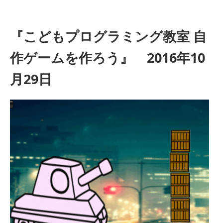
『こどもプログラミング教室 自
作ゲームを作ろう』 2016年10
月29日