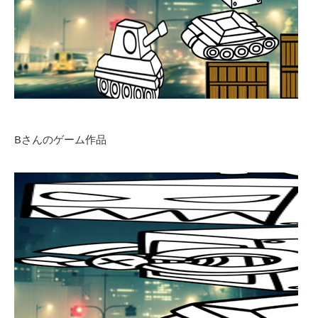
Bさんのゲーム作品