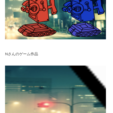
Nさんのゲーム作品