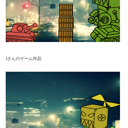
Iさんのゲーム作品