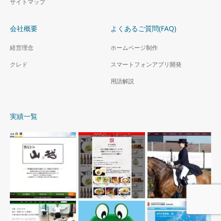
サイトマップ
会社概要
よくあるご質問(FAQ)
経営理念
ホームページ制作
クレド
スマートフォンアプリ開発
用語解説
実績一覧