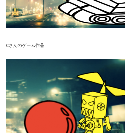
Cさんのゲーム作品