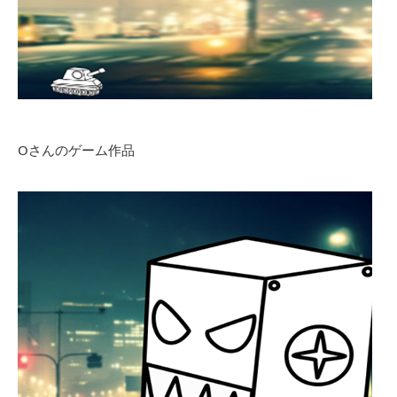
Oさんのゲーム作品