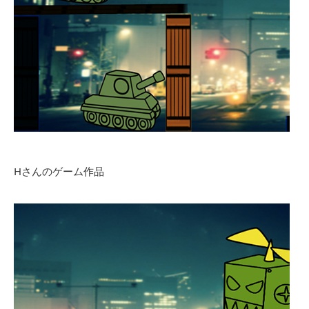
Hさんのゲーム作品