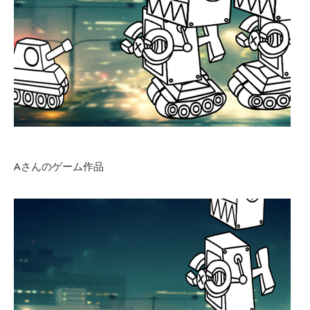
Aさんのゲーム作品