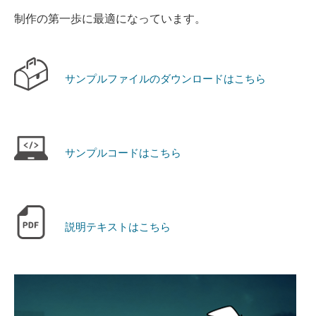
制作の第一歩に最適になっています。
サンプルファイルのダウンロードはこちら
サンプルコードはこちら
説明テキストはこちら