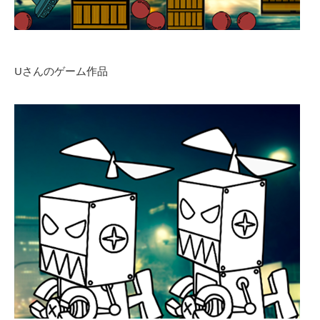
Uさんのゲーム作品