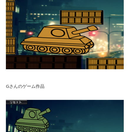
Gさんのゲーム作品