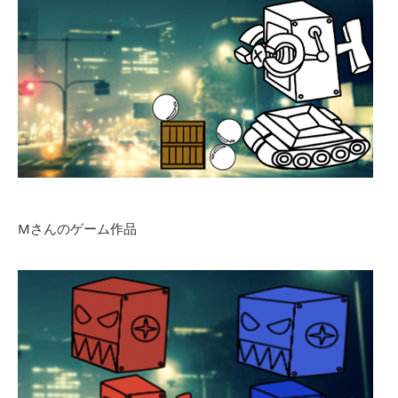
Mさんのゲーム作品