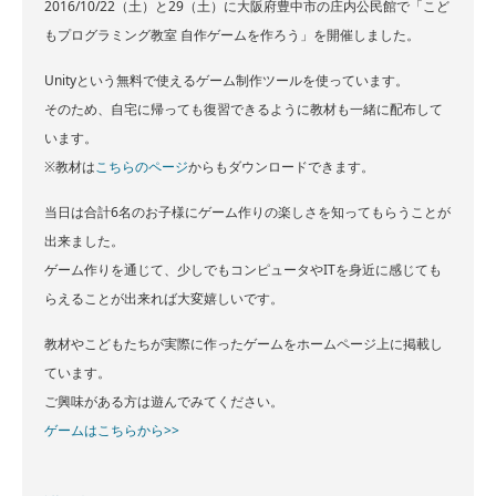
2016/10/22（土）と29（土）に大阪府豊中市の庄内公民館で「こど
もプログラミング教室 自作ゲームを作ろう」を開催しました。
Unityという無料で使えるゲーム制作ツールを使っています。
そのため、自宅に帰っても復習できるように教材も一緒に配布して
います。
※教材は
こちらのページ
からもダウンロードできます。
当日は合計6名のお子様にゲーム作りの楽しさを知ってもらうことが
出来ました。
ゲーム作りを通じて、少しでもコンピュータやITを身近に感じても
らえることが出来れば大変嬉しいです。
教材やこどもたちが実際に作ったゲームをホームページ上に掲載し
ています。
ご興味がある方は遊んでみてください。
ゲームはこちらから>>