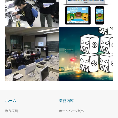
iPhoneアプリ開発教室
2018年 豊南小学校ゲーム
マンツーマンで一緒にiPhone
プログラミング授業講師
アプリを開発しませんか？
Unityによるゲームプログラミ
ング体験
ホーム
業務内容
制作実績
ホームページ制作