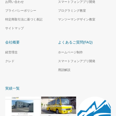
お問い合わせ
2017年 豊南小学校ゲーム
スマートフォンアプリ開発
プログラミング授業講師
プライバシーポリシー
プログラミング教室
庄内公民館「こどもプロ
Unityによるゲームプログラミ
特定商取引法に基づく表記
マンツーマンデザイン教室
グラミング教室 自作ゲ
ング体験
ームを作ろう」プログラ
サイトマップ
ミング講師
Unityによるゲームプログラミ
会社概要
よくあるご質問(FAQ)
ング体験
経営理念
ホームページ制作
クレド
スマートフォンアプリ開発
用語解説
実績一覧