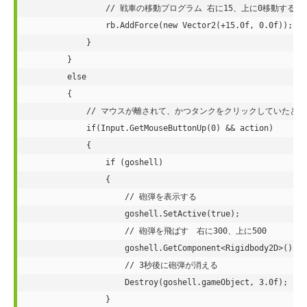
                // 戦車の移動プログラム 右に15、上に0移動する

                rb.AddForce(new Vector2(+15.0f, 0.0f));

            }

        }

        else

        {

            // マウスが離されて、かつタンクをクリックしていたとき
            if(Input.GetMouseButtonUp(0) && action)

            {

                if (goshell)

                {

                    // 砲弾を表示する

                    goshell.SetActive(true);

                    // 砲弾を飛ばす　右に300、上に500

                    goshell.GetComponent<Rigidbody2D>().Ad
                    // 3秒後に砲弾が消える

                    Destroy(goshell.gameObject, 3.0f);

                }
