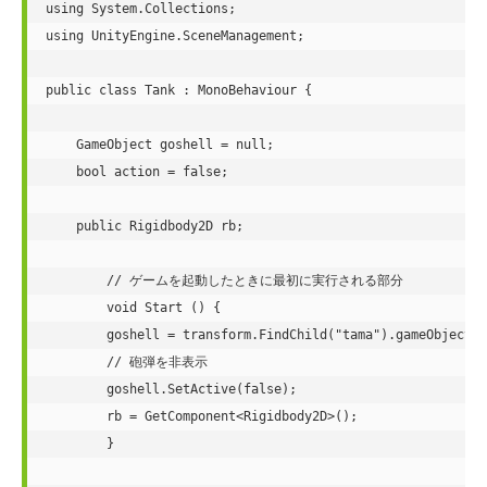
using System.Collections;

using UnityEngine.SceneManagement;

public class Tank : MonoBehaviour {

    GameObject goshell = null;

    bool action = false;

    public Rigidbody2D rb;

	// ゲームを起動したときに最初に実行される部分

	void Start () {

        goshell = transform.FindChild("tama").gameObject;

        // 砲弾を非表示

        goshell.SetActive(false);

        rb = GetComponent<Rigidbody2D>();

	}
