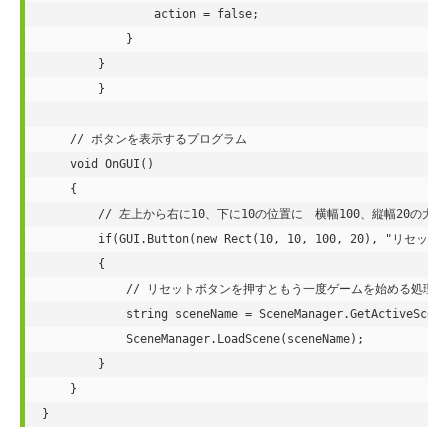
                action = false;

            }

        }

	}

    // ボタンを表示するプログラム

    void OnGUI()

    {

        // 左上から右に10、下に10の位置に　横幅100、縦幅20の大
        if(GUI.Button(new Rect(10, 10, 100, 20), "リセット")
        {

            // リセットボタンを押すともう一度ゲームを始める処理を
            string sceneName = SceneManager.GetActiveScene
            SceneManager.LoadScene(sceneName);

        }

    }

}