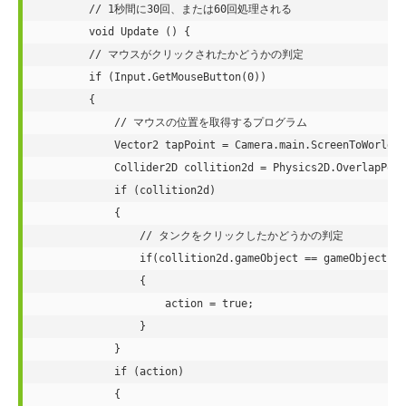
	// 1秒間に30回、または60回処理される

	void Update () {

        // マウスがクリックされたかどうかの判定

        if (Input.GetMouseButton(0))

        {

            // マウスの位置を取得するプログラム

            Vector2 tapPoint = Camera.main.ScreenToWorldPo
            Collider2D collition2d = Physics2D.OverlapPoin
            if (collition2d)

            {

                // タンクをクリックしたかどうかの判定

                if(collition2d.gameObject == gameObject)

                {

                    action = true;

                }

            }

            if (action)

            {
