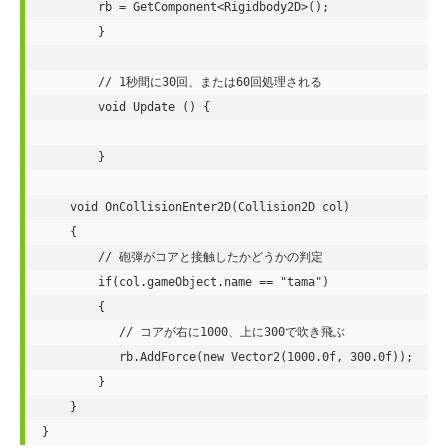
        rb = GetComponent<Rigidbody2D>();

	}

	// 1秒間に30回、または60回処理される

	void Update () {

	}

    void OnCollisionEnter2D(Collision2D col)

    {

        // 砲弾がコアと接触したかどうかの判定

        if(col.gameObject.name == "tama")

        {

           // コアが右に1000、上に300で吹き飛ぶ

           rb.AddForce(new Vector2(1000.0f, 300.0f));

        }

    }
